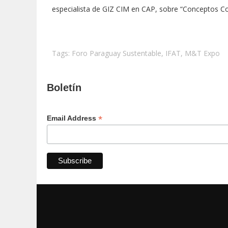
especialista de GIZ CIM en CAP, sobre “Conceptos C
Tags:
Foro Paraguay Sustentable
,
IFAT
,
M&T Expo
Boletín
*
Email Address