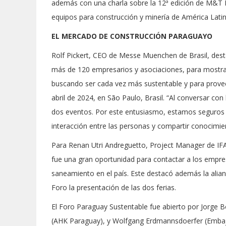
además con una charla sobre la 12ª edición de M&T 
equipos para construcción y minería de América Latina
EL MERCADO DE CONSTRUCCIÓN PARAGUAYO
Rolf Pickert, CEO de Messe Muenchen de Brasil, desta
más de 120 empresarios y asociaciones, para mostr
buscando ser cada vez más sustentable y para prove
abril de 2024, en São Paulo, Brasil. “Al conversar con 
dos eventos. Por este entusiasmo, estamos seguros d
interacción entre las personas y compartir conocimie
Para Renan Utri Andreguetto, Project Manager de IFAT 
fue una gran oportunidad para contactar a los empr
saneamiento en el país. Este destacó además la alia
Foro la presentación de las dos ferias.
El Foro Paraguay Sustentable fue abierto por Jorge B
(AHK Paraguay), y Wolfgang Erdmannsdoerfer (Embajad