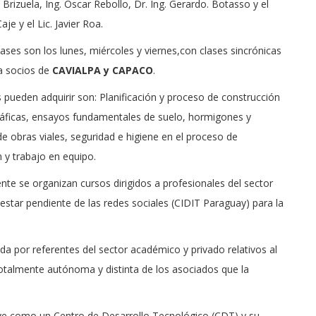
Brizuela, Ing. Oscar Rebollo, Dr. Ing. Gerardo. Botasso y el
je y el Lic. Javier Roa.
lases son los lunes, miércoles y viernes,con clases sincrónicas
a socios de
CAVIALPA y CAPACO
.
 pueden adquirir son: Planificación y proceso de construcción
ráficas, ensayos fundamentales de suelo, hormigones y
de obras viales, seguridad e higiene en el proceso de
n y trabajo en equipo.
e se organizan cursos dirigidos a profesionales del sector
a estar pendiente de las redes sociales (CIDIT Paraguay) para la
rada por referentes del sector académico y privado relativos al
 totalmente autónoma y distinta de los asociados que la
uye como un Centro de Desarrollo Tecnológico (CDT) y su