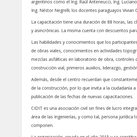
argentinos como el Ing. Raúl Anteneucci, Ing. Luciano 
Ing. Néstor Negrelli; los docentes paraguayos Vivian Ca
La capacitación tiene una duración de 88 horas, las c
y asincrónicas. La misma cuenta con descuentos par
Las habilidades y conocimientos que los participantes
de obras viales, conocimientos en actividades topog
mezclas asfálticas en laboratorio de obra, controles 
construcción vial, primeros auxilios, liderazgo, gestió
Además, desde el centro recuerdan que constantement
de la construcción, por lo que invita a la ciudadanía 
publicación de las fechas de nuevas capacitaciones.
CIDIT es una asociación civil sin fines de lucro integ
área de las Ingenierías, y como tal, persona jurídica
componen.
La organización, creada en el año 2015 y se constit