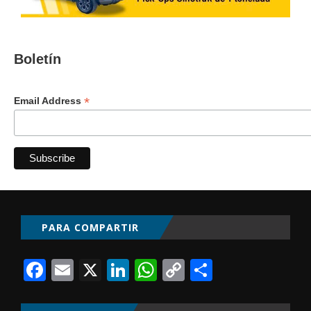
Boletín
*
Email Address
PARA COMPARTIR
Facebook
Email
X
LinkedIn
WhatsApp
Copy
Comparti
Link