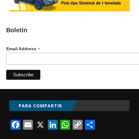
Boletín
*
Email Address
PARA COMPARTIR
Facebook
Email
X
LinkedIn
WhatsApp
Copy
Comparti
Link