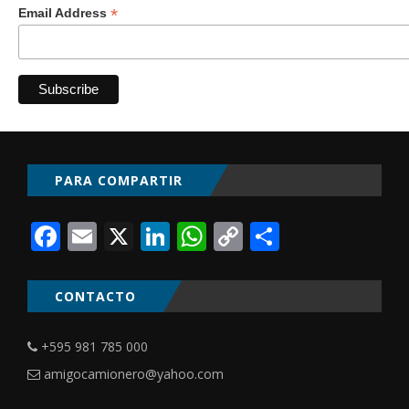
*
Email Address
PARA COMPARTIR
Facebook
Email
X
LinkedIn
WhatsApp
Copy
Comparti
Link
CONTACTO
+595 981 785 000
amigocamionero@yahoo.com