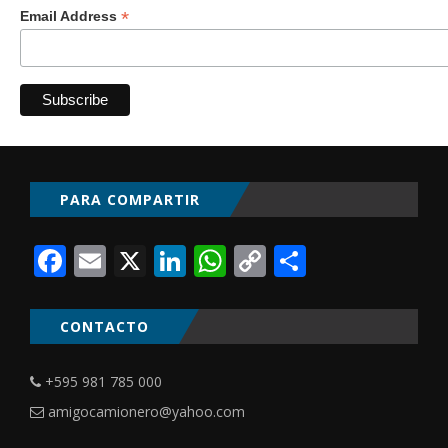
*
Email Address
PARA COMPARTIR
Facebook
Email
X
LinkedIn
WhatsApp
Copy
Comparti
Link
CONTACTO
+595 981 785 000
amigocamionero@yahoo.com