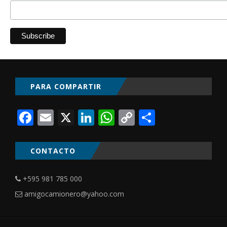
PARA COMPARTIR
Facebook
Email
X
LinkedIn
WhatsApp
Copy
Comparti
Link
CONTACTO
+595 981 785 000
amigocamionero@yahoo.com