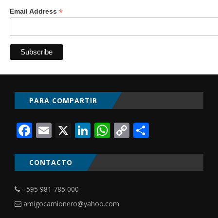
*
Email Address
PARA COMPARTIR
Facebook
Email
X
LinkedIn
WhatsApp
Copy
Comparti
Link
CONTACTO
+595 981 785 000
amigocamionero@yahoo.com