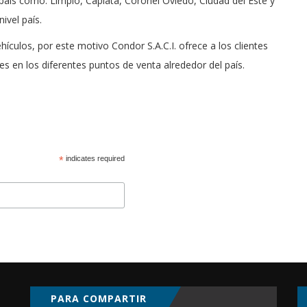
 país como: Limpio, Capiatá, Coronel Oviedo, Ciudad del Este y
nivel país.
ículos, por este motivo Condor S.A.C.I. ofrece a los clientes
es en los diferentes puntos de venta alrededor del país.
*
indicates required
PARA COMPARTIR