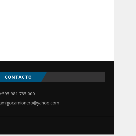
CONTACTO
ir
+595 981 785 000
amigocamionero@yahoo.com