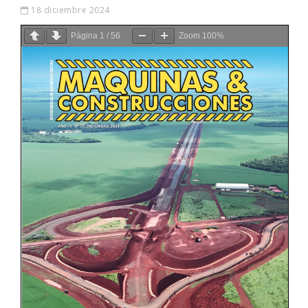
18 diciembre 2024
Página
1
/
56
Zoom
100%