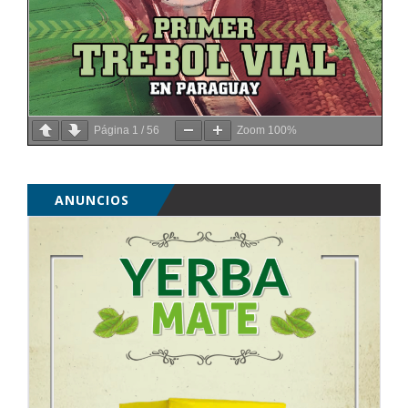
Página
1
/
56
Zoom
100%
ANUNCIOS