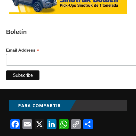
Boletín
*
Email Address
PARA COMPARTIR
Facebook
Email
X
LinkedIn
WhatsApp
Copy
Comparti
Link