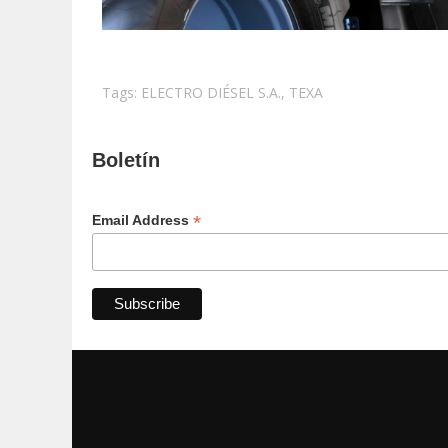
Tags:
ELECTRO DIÉSEL S.A.
,
TEXA
Boletín
*
Email Address