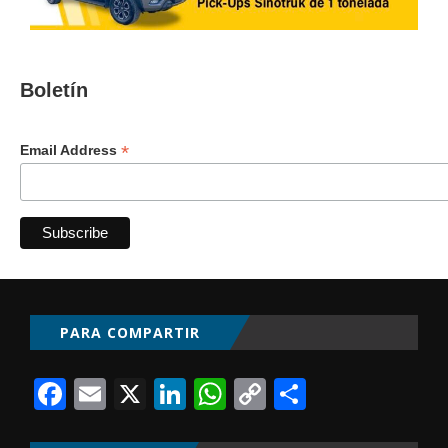
Boletín
*
Email Address
PARA COMPARTIR
Facebook
Email
X
LinkedIn
WhatsApp
Copy
Comparti
Link