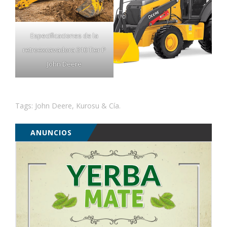
Especificaciones de la
retroexcavadora 310 Tier P
John Deere
Tags:
John Deere
,
Kurosu & Cía.
ANUNCIOS