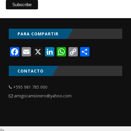
PARA COMPARTIR
Facebook
Email
X
LinkedIn
WhatsApp
Copy
Comparti
Link
CONTACTO
+595 981 785 000
amigocamionero@yahoo.com
?>