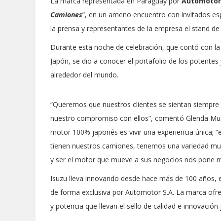
La marca representada en Paraguay por
Automotor 
Camiones
”, en un ameno encuentro con invitados esp
la prensa y representantes de la empresa el stand de
Durante esta noche de celebración, que contó con la
Japón, se dio a conocer el portafolio de los potentes
alrededor del mundo.
“Queremos que nuestros clientes se sientan siempr
nuestro compromiso con ellos”, comentó Glenda Muñ
motor 100% japonés es vivir una experiencia única; 
tienen nuestros camiones, tenemos una variedad muy g
y ser el motor que mueve a sus negocios nos pone mu
Isuzu lleva innovando desde hace más de 100 años, e
de forma exclusiva por Automotor S.A. La marca ofre
y potencia que llevan el sello de calidad e innovación