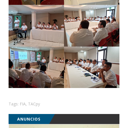
Tags:
FIA
,
TACpy
ANUNCIOS