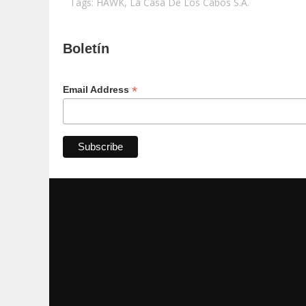
Tags:
HAWK
,
La Casa De Los Cabos S.A.
Boletín
*
Email Address