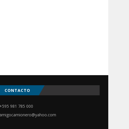
CONTACTO
+595 981 785 000
amigocamionero@yahoo.com