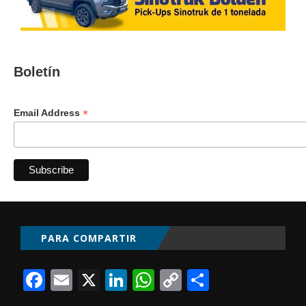
Boletín
*
Email Address
PARA COMPARTIR
Facebook
Email
X
LinkedIn
WhatsApp
Copy
Comparti
Link