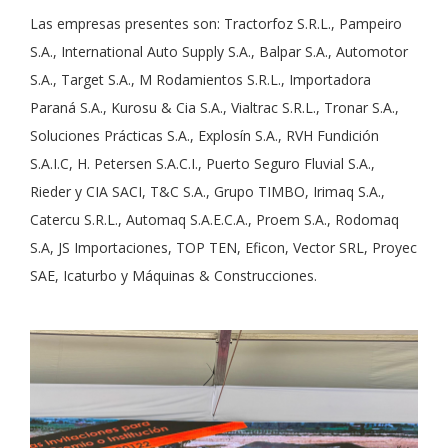
Las empresas presentes son: Tractorfoz S.R.L., Pampeiro
S.A., International Auto Supply S.A., Balpar S.A., Automotor
S.A., Target S.A., M Rodamientos S.R.L., Importadora
Paraná S.A., Kurosu & Cia S.A., Vialtrac S.R.L., Tronar S.A.,
Soluciones Prácticas S.A., Explosín S.A., RVH Fundición
S.A.I.C, H. Petersen S.A.C.I., Puerto Seguro Fluvial S.A.,
Rieder y CIA SACI, T&C S.A., Grupo TIMBO, Irimaq S.A.,
Catercu S.R.L., Automaq S.A.E.C.A., Proem S.A., Rodomaq
S.A, JS Importaciones, TOP TEN, Eficon, Vector SRL, Proyec
SAE, Icaturbo y Máquinas & Construcciones.