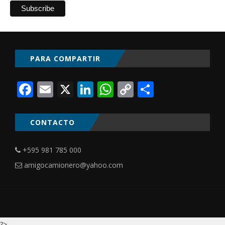
PARA COMPARTIR
Facebook
Email
X
LinkedIn
WhatsApp
Copy
Comparti
Link
CONTACTO
+595 981 785 000
amigocamionero@yahoo.com
?>