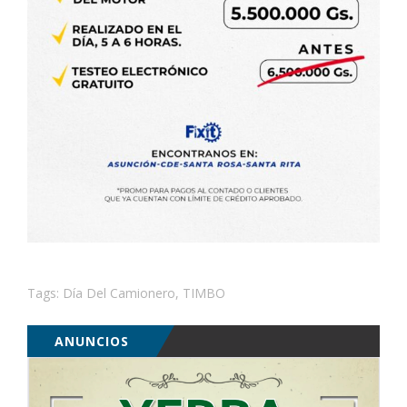
Tags:
Día Del Camionero
,
TIMBO
ANUNCIOS