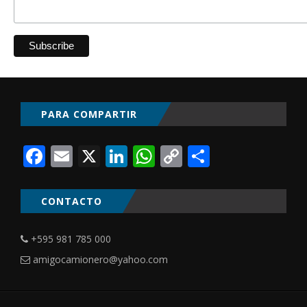
PARA COMPARTIR
Facebook
Email
X
LinkedIn
WhatsApp
Copy
Comparti
Link
CONTACTO
+595 981 785 000
amigocamionero@yahoo.com