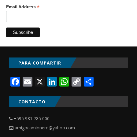
*
Email Address
PARA COMPARTIR
Facebook
Email
X
LinkedIn
WhatsApp
Copy
Comparti
Link
CONTACTO
+595 981 785 000
amigocamionero@yahoo.com