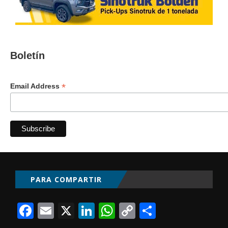
Boletín
*
Email Address
PARA COMPARTIR
Facebook
Email
X
LinkedIn
WhatsApp
Copy
Comparti
Link