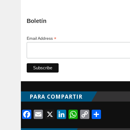
Boletín
*
Email Address
PARA COMPARTIR
Facebook
Email
X
LinkedIn
WhatsApp
Copy
Compa
Link