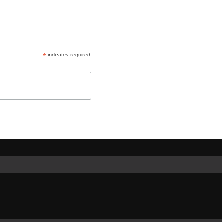
*
indicates required
rtir