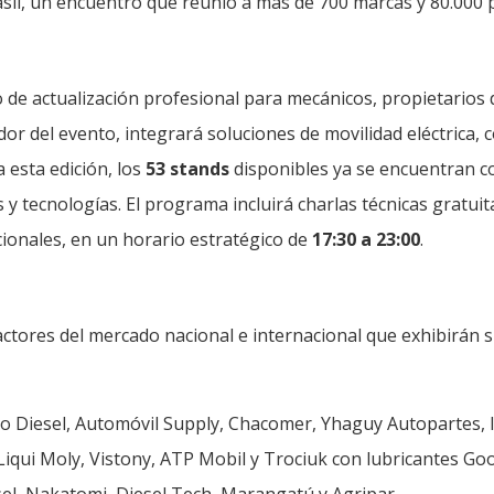
asil, un encuentro que reunió a más de 700 marcas y 80.000 
de actualización profesional para mecánicos, propietarios de
dor del evento, integrará soluciones de movilidad eléctrica,
 esta edición, los
53 stands
disponibles ya se encuentran 
y tecnologías. El programa incluirá charlas técnicas gratuit
ionales, en un horario estratégico de
17:30 a 23:00
.
actores del mercado nacional e internacional que exhibirán 
o Diesel, Automóvil Supply, Chacomer, Yhaguy Autopartes, 
Liqui Moly, Vistony, ATP Mobil y Trociuk con lubricantes Go