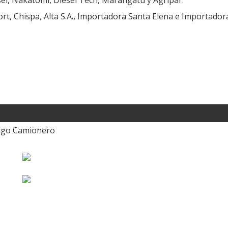
el, Nakatomi, Diesel Tech, Marangatú y Agripar.
rt, Chispa, Alta S.A., Importadora Santa Elena e Importador