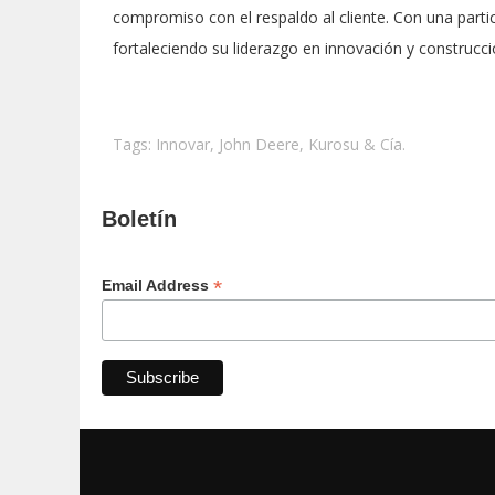
compromiso con el respaldo al cliente. Con una parti
fortaleciendo su liderazgo en innovación y construcci
Tags:
Innovar
,
John Deere
,
Kurosu & Cía.
Boletín
*
Email Address