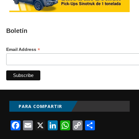
Boletín
*
Email Address
PARA COMPARTIR
Facebook
Email
X
LinkedIn
WhatsApp
Copy
Comparti
Link