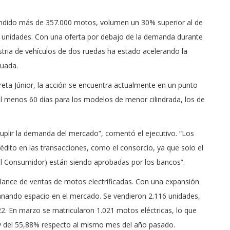
vendido más de 357.000 motos, volumen un 30% superior al de
0 unidades. Con una oferta por debajo de la demanda durante
stria de vehículos de dos ruedas ha estado acelerando la
cuada.
eta Júnior, la acción se encuentra actualmente en un punto
 al menos 60 días para los modelos de menor cilindrada, los de
uplir la demanda del mercado”, comentó el ejecutivo. “Los
dito en las transacciones, como el consorcio, ya que solo el
al Consumidor) están siendo aprobadas por los bancos”.
ance de ventas de motos electrificadas. Con una expansión
anando espacio en el mercado. Se vendieron 2.116 unidades,
2. En marzo se matricularon 1.021 motos eléctricas, lo que
y del 55,88% respecto al mismo mes del año pasado.