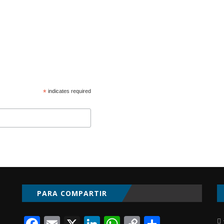
*
indicates required
PARA COMPARTIR
Facebook
Email
X
LinkedIn
WhatsApp
Copy
Compart