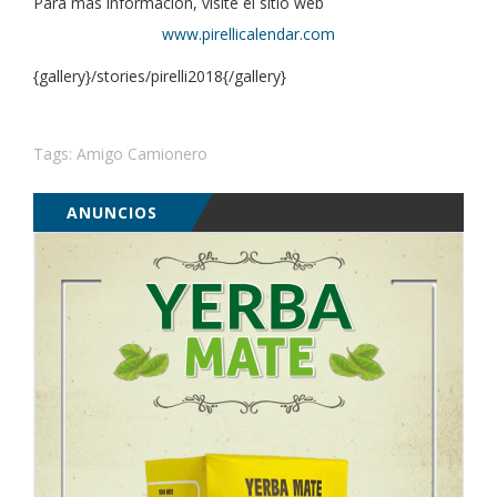
Para más información, visite el sitio web
www.pirellicalendar.com
{gallery}/stories/pirelli2018{/gallery}
Tags:
Amigo Camionero
ANUNCIOS