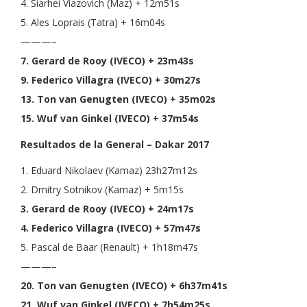
4. Siarhei Viazovich (Maz) + 12m51s
5. Ales Loprais (Tatra) + 16m04s
———–
7. Gerard de Rooy (IVECO) + 23m43s
9. Federico Villagra (IVECO) + 30m27s
13. Ton van Genugten (IVECO) + 35m02s
15. Wuf van Ginkel (IVECO) + 37m54s
Resultados de la General – Dakar 2017
1. Eduard Nikolaev (Kamaz) 23h27m12s
2. Dmitry Sotnikov (Kamaz) + 5m15s
3. Gerard de Rooy (IVECO) + 24m17s
4. Federico Villagra (IVECO) + 57m47s
5. Pascal de Baar (Renault) + 1h18m47s
———–
20. Ton van Genugten (IVECO) + 6h37m41s
21. Wuf van Ginkel (IVECO) + 7h54m25s