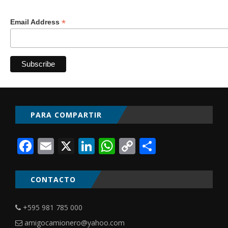
*
Email Address
PARA COMPARTIR
Facebook
Email
X
LinkedIn
WhatsApp
Copy
Comparti
Link
CONTACTO
+595 981 785 000
amigocamionero@yahoo.com