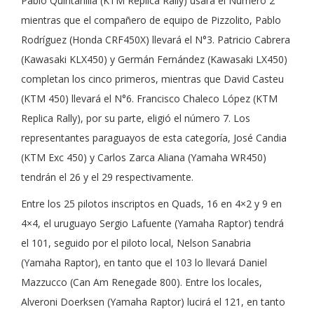
Pablo Quintanilla (KTM Replica Rally) usará el Número 2
mientras que el compañero de equipo de Pizzolito, Pablo
Rodríguez (Honda CRF450X) llevará el N°3. Patricio Cabrera
(Kawasaki KLX450) y Germán Fernández (Kawasaki LX450)
completan los cinco primeros, mientras que David Casteu
(KTM 450) llevará el N°6. Francisco Chaleco López (KTM
Replica Rally), por su parte, eligió el número 7. Los
representantes paraguayos de esta categoría, José Candia
(KTM Exc 450) y Carlos Zarca Aliana (Yamaha WR450)
tendrán el 26 y el 29 respectivamente.
Entre los 25 pilotos inscriptos en Quads, 16 en 4×2 y 9 en
4×4, el uruguayo Sergio Lafuente (Yamaha Raptor) tendrá
el 101, seguido por el piloto local, Nelson Sanabria
(Yamaha Raptor), en tanto que el 103 lo llevará Daniel
Mazzucco (Can Am Renegade 800). Entre los locales,
Alveroni Doerksen (Yamaha Raptor) lucirá el 121, en tanto