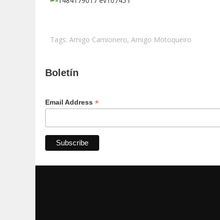
Tags:
Amigo Camionero
,
Amigo Motoqueiro
Boletín
*
Email Address