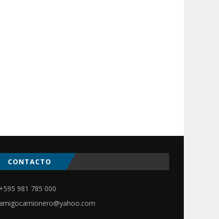
CONTACTO
ir
+595 981 785 000
amigocamionero@yahoo.com