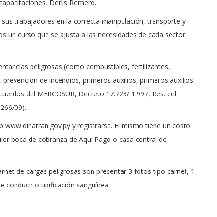
apacitaciones, Derlis Romero.
a sus trabajadores en la correcta manipulación, transporte y
 un curso que se ajusta a las necesidades de cada sector
rcancías peligrosas (como combustibles, fertilizantes,
 prevención de incendios, primeros auxilios, primeros auxilios
 Acuerdos del MERCOSUR, Decreto 17.723/ 1.997, Res. del
266/09).
web www.dinatran.gov.py y registrarse. El mismo tiene un costo
ier boca de cobranza de Aquí Pago o casa central de
rnet de cargas peligrosas son presentar 3 fotos tipo carnet, 1
de conducir o tipificación sanguínea.