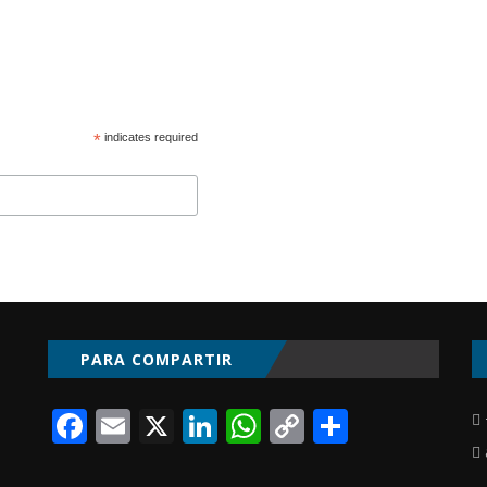
*
indicates required
PARA COMPARTIR
Facebook
Email
X
LinkedIn
WhatsApp
Copy
Compart
Link