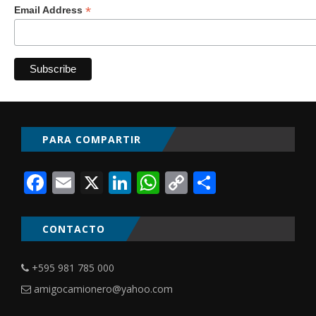
*
Email Address
PARA COMPARTIR
Facebook
Email
X
LinkedIn
WhatsApp
Copy
Comparti
Link
CONTACTO
+595 981 785 000
amigocamionero@yahoo.com