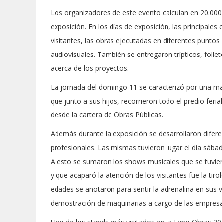
Los organizadores de este evento calculan en 20.000 
exposición. En los días de exposición, las principale
visitantes, las obras ejecutadas en diferentes puntos
audiovisuales. También se entregaron trípticos, folle
acerca de los proyectos.
La jornada del domingo 11 se caracterizó por una ma
que junto a sus hijos, recorrieron todo el predio feria
desde la cartera de Obras Públicas.
Además durante la exposición se desarrollaron diferen
profesionales. Las mismas tuvieron lugar el día sábad
A esto se sumaron los shows musicales que se tuviero
y que acaparó la atención de los visitantes fue la ti
edades se anotaron para sentir la adrenalina en su
demostración de maquinarias a cargo de las empresa
Uno de los stands más visitados en la Expo Obras 201