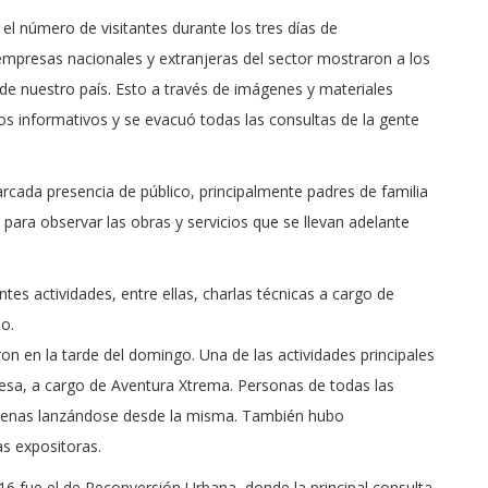
el número de visitantes durante los tres días de
s empresas nacionales y extranjeras del sector mostraron a los
 de nuestro país. Esto a través de imágenes y materiales
tos informativos y se evacuó todas las consultas de la gente
rcada presencia de público, principalmente padres de familia
l para observar las obras y servicios que se llevan adelante
tes actividades, entre ellas, charlas técnicas a cargo de
o.
n en la tarde del domingo. Una de las actividades principales
rolesa, a cargo de Aventura Xtrema. Personas de todas las
s venas lanzándose desde la misma. También hubo
s expositoras.
6 fue el de Reconversión Urbana, donde la principal consulta