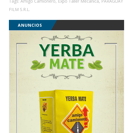
Tags:
Amigo Camionero
,
Expo Taller Mecánica
,
PARAGUAY
FILM S.R.L.
ANUNCIOS