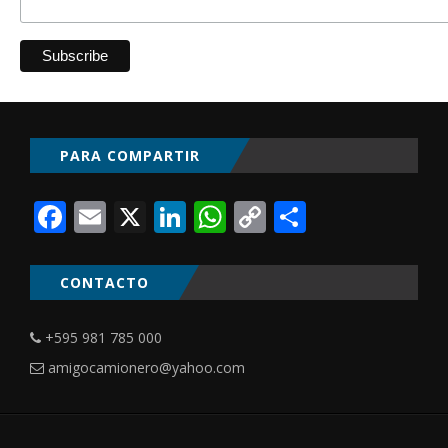
PARA COMPARTIR
Facebook
Email
X
LinkedIn
WhatsApp
Copy
Comparti
Link
CONTACTO
+595 981 785 000
amigocamionero@yahoo.com