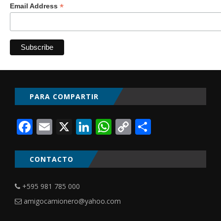
*
Email Address
PARA COMPARTIR
Facebook
Email
X
LinkedIn
WhatsApp
Copy
Comparti
Link
CONTACTO
+595 981 785 000
amigocamionero@yahoo.com