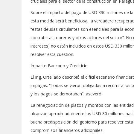
cruciales para el sector de la construcción en Paragu
Sobre el impacto del pago de USD 330 millones de la 
esta medida será beneficiosa, la verdadera recupera
“estas deudas circulantes son esenciales para la eco
contratistas, obreros y otros actores del sector”. No 
intereses) no están incluidos en estos USD 330 mill
resolver esta cuestión.
Impacto Bancario y Crediticio
El Ing. Ortellado describió el difícil escenario finan
impagas. “Todas se vieron obligadas a recurrir a los
y los pagos se demoraban”, aseveró.
La renegociación de plazos y montos con las entidade
alcanzan aproximadamente los USD 80 millones hasta
buena predisposición del gobierno para resolver esta 
compromisos financieros adicionales.