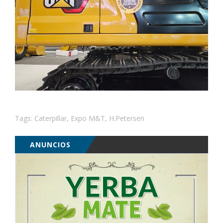
Tags:
Caterpillar
,
Expo M&T
,
H.Petersen
ANUNCIOS