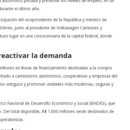
ria automotriz pesada y preservar los niveles de empleo, en un
durante el último año.
rticipación del vicepresidente de la República y ministro de
 Alckmin, junto al presidente de Volkswagen Camiones y
uvo lugar en una concesionaria de la capital federal, donde
 reactivar la demanda
illones en líneas de financiamiento destinadas a la compra
entado a camioneros autónomos, cooperativas y empresas del
hículos antiguos y promover unidades más modernas, seguras y
anco Nacional de Desarrollo Económico y Social (BNDES), que
o. Del total disponible, R$ 1.000 millones serán destinados de
perativistas.