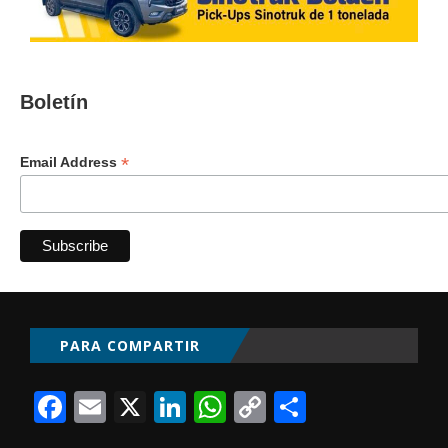
Boletín
*
Email Address
PARA COMPARTIR
Facebook
Email
X
LinkedIn
WhatsApp
Copy
Comparti
Link