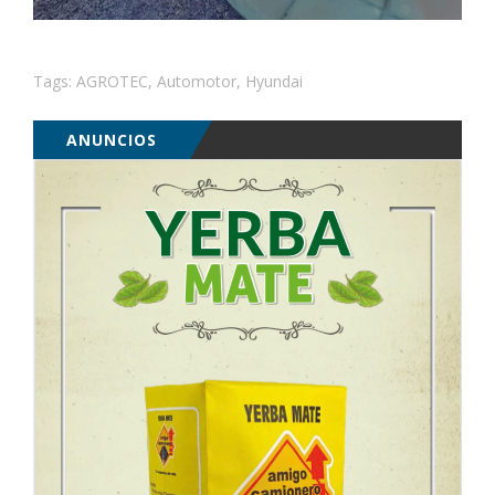
Tags:
AGROTEC
,
Automotor
,
Hyundai
ANUNCIOS