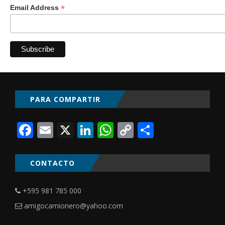
*
Email Address
PARA COMPARTIR
Facebook
Email
X
LinkedIn
WhatsApp
Copy
Comparti
Link
CONTACTO
+595 981 785 000
amigocamionero@yahoo.com