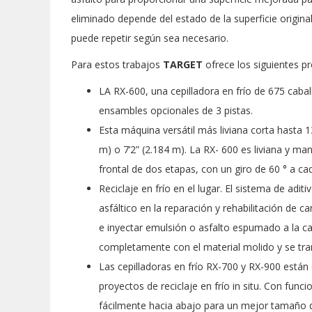
eliminado depende del estado de la superficie original
puede repetir según sea necesario.
Para estos trabajos
TARGET
ofrece los siguientes p
LA RX-600, una cepilladora en frío de 675 caba
ensambles opcionales de 3 pistas.
Esta máquina versátil más liviana corta hasta 1
m) o 7’2” (2.184 m). La RX- 600 es liviana y m
frontal de dos etapas, con un giro de 60 ° a ca
Reciclaje en frío en el lugar. El sistema de aditi
asfáltico en la reparación y rehabilitación de ca
e inyectar emulsión o asfalto espumado a la ca
completamente con el material molido y se tra
Las cepilladoras en frío RX-700 y RX-900 están 
proyectos de reciclaje en frío in situ. Con func
fácilmente hacia abajo para un mejor tamaño d