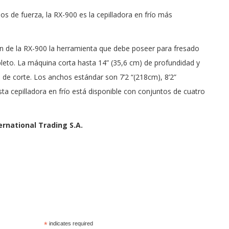
s de fuerza, la RX-900 es la cepilladora en frío más
cen de la RX-900 la herramienta que debe poseer para fresado
mpleto. La máquina corta hasta 14” (35,6 cm) de profundidad y
 de corte. Los anchos estándar son 7’2 “(218cm), 8’2”
ta cepilladora en frío está disponible con conjuntos de cuatro
ernational Trading S.A.
*
indicates required