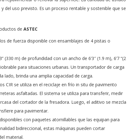
 y del uso previsto. Es un proceso rentable y sostenible que se
roductos de
ASTEC
llos de fuerza disponible con ensamblajes de 4 pistas o
3” (330 m) de profundidad con un ancho de 6’3″ (1.9 m), 6’7 “(2
aniobrable para situaciones urbanas. Un transportador de carga
da lado, brinda una amplia capacidad de carga.
vos CIR se utiliza en el reciclaje en frío in situ de pavimento
rreteras asfaltadas. El sistema se utiliza para transferir, medir
rcasa del cortador de la fresadora. Luego, el aditivo se mezcla
nsfiere para pavimentar.
disponibles con paquetes atornillables que las equipan para
ionalidad bidireccional, estas máquinas pueden cortar
el material.