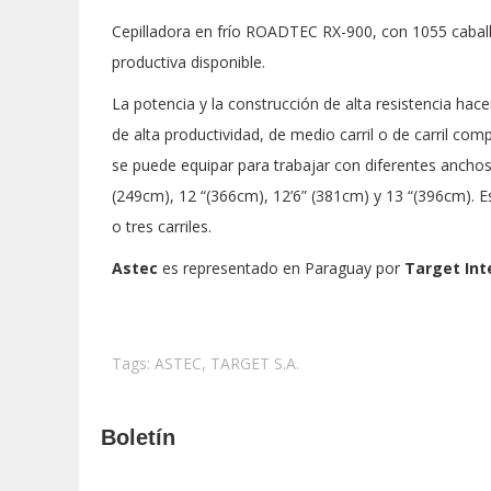
Cepilladora en frío ROADTEC RX-900, con 1055 caballo
productiva disponible.
La potencia y la construcción de alta resistencia ha
de alta productividad, de medio carril o de carril co
se puede equipar para trabajar con diferentes anchos
(249cm), 12 “(366cm), 12’6” (381cm) y 13 “(396cm). Es
o tres carriles.
Astec
es representado en Paraguay por
Target Int
Tags:
ASTEC
,
TARGET S.A.
Boletín