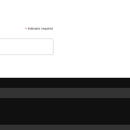
*
indicates required
rtir