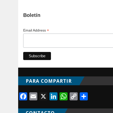
Boletín
*
Email Address
PARA COMPARTIR
Facebook
Email
X
LinkedIn
WhatsApp
Copy
Compa
Link
CONTACTO