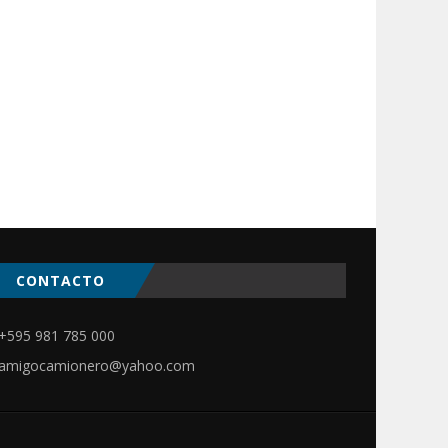
CONTACTO
ir
+595 981 785 000
amigocamionero@yahoo.com