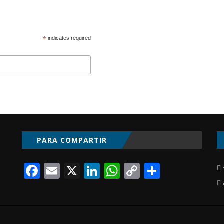
*
indicates required
PARA COMPARTIR
Facebook
Email
X
LinkedIn
WhatsApp
Copy
Compart
Link