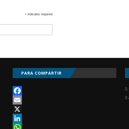
*
indicates required
PARA COMPARTIR
Facebook
Email
X
LinkedIn