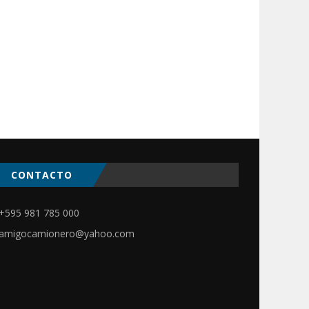
CONTACTO
+595 981 785 000
amigocamionero@yahoo.com