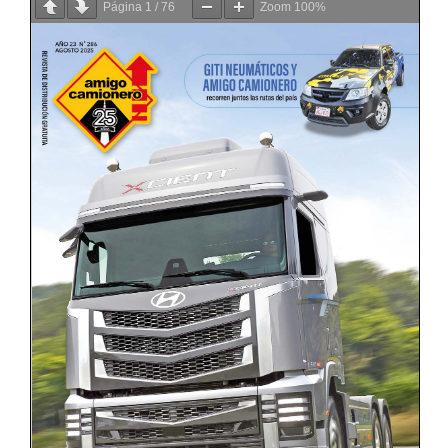
Página
1
/
76
Zoom
100%