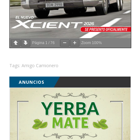
Página
1
/
76
Zoom
100%
Tags:
Amigo Camionero
ANUNCIOS