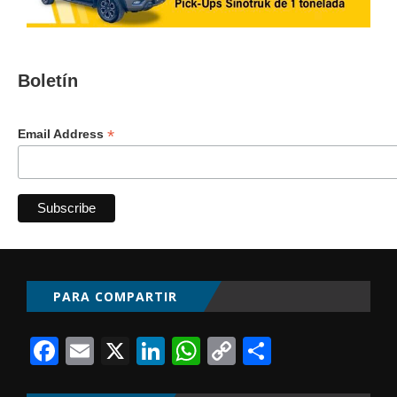
Boletín
*
Email Address
PARA COMPARTIR
Facebook
Email
X
LinkedIn
WhatsApp
Copy
Comparti
Link