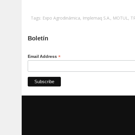
Tags:
Expo Agrodinámica
,
Implemaq S.A.
,
MOTUL
,
T
Boletín
*
Email Address