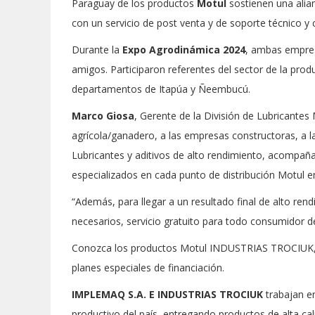
Paraguay de los productos
Motul
sostienen una alia
con un servicio de post venta y de soporte técnico y 
Durante la
Expo Agrodinámica 2024
, ambas empres
amigos. Participaron referentes del sector de la pro
departamentos de Itapúa y Ñeembucú.
Marco Giosa
, Gerente de la División de Lubricantes 
agrícola/ganadero, a las empresas constructoras, a l
Lubricantes y aditivos de alto rendimiento, acompaña
especializados en cada punto de distribución Motul en
“Además, para llegar a un resultado final de alto re
necesarios, servicio gratuito para todo consumidor d
Conozca los productos Motul INDUSTRIAS TROCIUK, q
planes especiales de financiación.
IMPLEMAQ S.A. E INDUSTRIAS TROCIUK
trabajan en
productivo del país, entregando productos de alta c