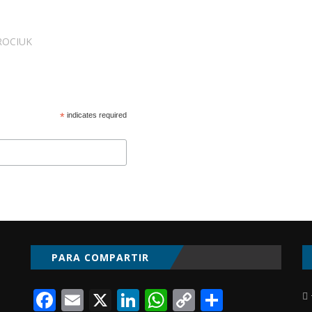
ROCIUK
*
indicates required
PARA COMPARTIR
Facebook
Email
X
LinkedIn
WhatsApp
Copy
Compart